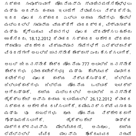
ಸರ್ಕಾರ ಸಂಪೂರ್ಣವಾಗಿ ಯೋಜನೆಯನ್ನು ಸ್ವಾಧೀನಪಡಿಸಿಕೊಳ್ಳಲು
ಮತ್ತು ಅದನ್ನು ಕಂದಾಯ ಇಲಾಖೆಗೆ ನಿಭಾಯಿಸಲು ನಿರ್ಧರಿಸಿತು.
ಇದರ ಮೂಲಕ ಸರ್ಕಾರದ ಎಲ್ಲಾ ಆದಾಯ ಸೇವೆಗಳು ಹೊಬ್ಲಿ
ಮಟ್ಟದಲ್ಲಿ ಸಾಮಾನ್ಯ ವ್ಯಕ್ತಿಗೆ ಪಾರದರ್ಶಕ, ವಿಶ್ವಾಸಾರ್ಹ
ಮತ್ತು ಕೈಗೆಟುಕುವ ವಿಧಾನಗಳ ಮೂಲಕ ಪ್ರವೇಶಿಸಬಹುದೆಂದು
ಊಹಿಸಿದರು. 18.12.2012 ದಿನಾಂಕದ ಸರ್ಕಾರದ ಆದೇಶದ ಪ್ರಕಾರ
ಗ್ರಾಮೀಣ ಪ್ರದೇಶದ ವಿದ್ಯುನ್ಮಾನ ಸೇವೆಗಳಿಗೆ ಎಲೆಕ್ಟ್ರಾನಿಕ್
ವಿತರಣೆಗಾಗಿ ಅಟಲ್ಜಿ ಜಾನಸ್ನೇಹಿ ಕೇಂದ್ರಾಸ್ ಎಂದು ಹೆಸರಿಸಲಾಗಿದೆ.
ಅಟಲ್ ಜೀ ಜನಸ್ನೇಹಿ ಕೇಂದ್ರ ಯೋಜನೆಯು 777 ಅಟಾಲ್ಜಿ ಜನಸ್ನೇಹಿ
ಕೇಂದ್ರಗಳು (ನಾಡಕಾಚೇರಿಗಳು) ಮತ್ತು ಹೆಚ್ಚುವರಿ ಮುಂಭಾಗದ
ಕಛೇರಿಗಳ ಮೂಲಕ ಕಾರ್ಯ ನಿರ್ವಹಿಸುತ್ತದೆ. ಜಿಲ್ಲೆಯ
ಜಿಲ್ಲಾಧಿಕಾರಿಗಳು ಜಿಲ್ಲೆಯ ಯೋಜನೆಯ ಒಟ್ಟಾರೆ ಇಂಚರ್ಜ್
ಆಗಿರುತ್ತಾರೆ. ರಾಜ್ಯ ಮಟ್ಟದಲ್ಲಿ ಅಟಾಲ್ಜಿ ಜನಸ್ನೇಹಿ
ಡೈರೆಕ್ಟರೇಟ್ ಅನ್ನು ಕಂದಾಯ ಇಲಾಖೆಯಲ್ಲಿ 26.12.2012 ದಿನಾಂಕದ
ಸರ್ಕಾರದ ಆದೇಶದಿಂದ ರಚಿಸಲಾಗಿದೆ. ಕಮೀಷನರ್ ಸರ್ವೆ ವಸಾಹತು
ಮತ್ತು ಭೂ ದಾಖಲೆಗಳು ಕೂಡ ಯೋಜನೆಯ ನಿರ್ದೇಶಕರಾಗಿ
ಗೊತ್ತುಪಡಿಸಲಾಗಿದೆ. ಡೈರೆಕ್ಟರೇಟ್ ತಾಂತ್ರಿಕ
ಮಾರ್ಗದರ್ಶನವನ್ನು ಮೇಲ್ವಿಚಾರಣೆ, ಅನುಕೂಲ, ರಾಜ್ಯ
ಲೆವೆಲ್ನಲ್ಲಿ ವಿವಿಧ ಪಾಲನ್ನು ಹೊಂದಿರುವವರ ನಡುವೆ