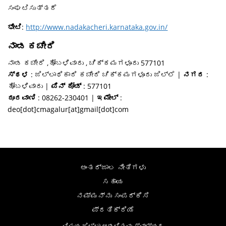
ಸಂಘಟಿಸುತ್ತದೆ
ಭೇಟಿ
:
http://www.nadakacheri.karnataka.gov.in/
ನಾಡ ಕಚೇರಿ
ನಾಡ ಕಚೇರಿ ,ಹೋಬಳಿವಾರು , ಚಿಕ್ಕಮಗಳೂರು 577101
ಸ್ಥಳ
: ಜಿಲ್ಲಾಧಿಕಾರಿ ಕಚೇರಿ ಚಿಕ್ಕಮಗಳೂರು ಜಿಲ್ಲೆ |
ನಗರ
:
ಹೋಬಳಿವಾರು |
ಪಿನ್ ಕೋಡ್
: 577101
ದೂರವಾಣಿ
: 08262-230401 |
ಇಮೇಲ್
:
deo[dot]cmagalur[at]gmail[dot]com
ಅಂತರ್ಜಾಲ ನೀತಿಗಳು
ಸಹಾಯ
ನಮ್ಮನ್ನು ಸಂಪರ್ಕಿಸಿ
ಪ್ರತಿಕ್ರಿಯೆ
ವಿಷಯ ಜಿಲ್ಲಾ ಆಡಳಿತವು ಸ್ವಾಮ್ಯದ