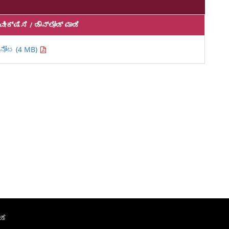
ವೀಕ್ಷಿಸಿ / ಡೌನ್‌ಲೋಡ್ ಮಾಡಿ
ನೋಟ (4 MB)
ಯೆ