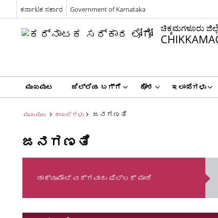
ಕರ್ನಾಟಕ ಸರ್ಕಾರ
Government of Karnataka
ಚಿಕ್ಕಮಗಳೂರು ಜಿಲ್ಲ
CHIKKAMAG
ಮುಖಪುಟ
ಜಿಲ್ಲೆಯ ಬಗ್ಗೆ
ಕೋಶ
ಇಲಾಖೆಗಳು
ಜನಗಣತಿ
ಮುಖಪುಟ
ದಾಖಲೆಗಳು
ಜನಗಣತಿ
ಡಾಕ್ಯುಮೆಂಟ್ ವರ್ಗವಾರು ಫಿಲ್ಟರ್ ಮಾಡಿ