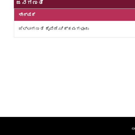
ಜನಗಣತಿ
ಶೀರ್ಷಿಕೆ
ಜಿಲ್ಲಾಗಣತಿ ಕೈಪಿಡಿ-ಚಿಕ್ಕಮಗಳೂರು
ಅ