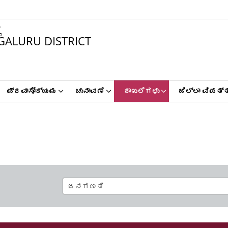
ೆ
ALURU DISTRICT
ಪ್ರವಾಸೋದ್ಯಮ
ಚುನಾವಣೆ
ದಾಖಲೆಗಳು
ಜಿಲ್ಲಾ ವಿಪತ್