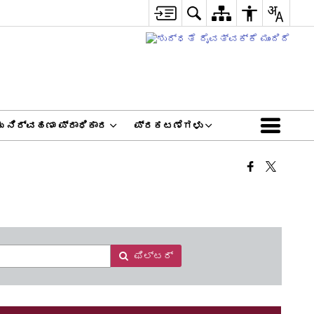
ತು ನಿರ್ವಹಣಾ ಪ್ರಾಧಿಕಾರ
ಪ್ರಕಟಣೆಗಳು
ಫಿಲ್ಟರ್