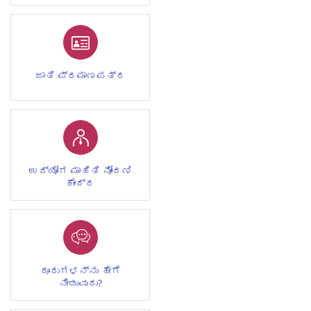
ಜಾತಿ ಪ್ರಮಾಣಪತ್ರ
ಉದ್ಯೋಗ ಮಾಹಿತಿ ನೋಂದಣಿ
ಕೇಂದ್ರ
ದೂರುಗಳನ್ನು ಹೇಗೆ
ನೀಡುವುದು?