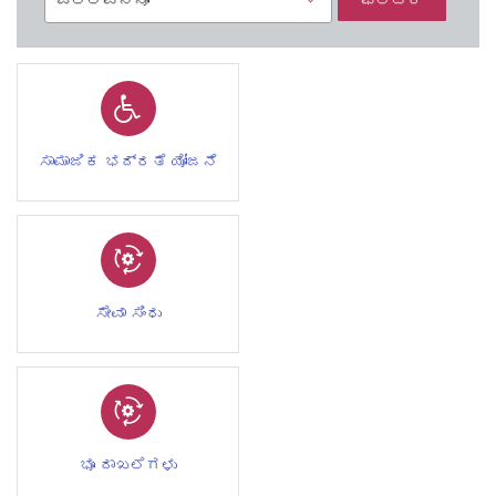
ಸಾಮಾಜಿಕ ಭದ್ರತೆ ಯೋಜನೆ
ಸೇವಾ ಸಿಂಧು
ಭೂ ದಾಖಲೆಗಳು