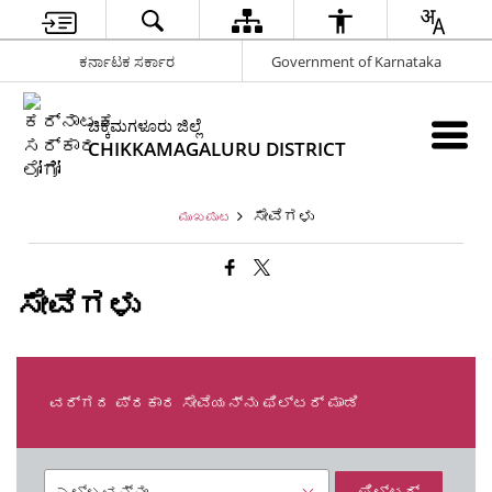
ಕರ್ನಾಟಕ ಸರ್ಕಾರ
Government of Karnataka
ಚಿಕ್ಕಮಗಳೂರು ಜಿಲ್ಲೆ
CHIKKAMAGALURU DISTRICT
ಸೇವೆಗಳು
ಮುಖಪುಟ
ಸೇವೆಗಳು
ವರ್ಗದ ಪ್ರಕಾರ ಸೇವೆಯನ್ನು ಫಿಲ್ಟರ್ ಮಾಡಿ
ಫಿಲ್ಟರ್