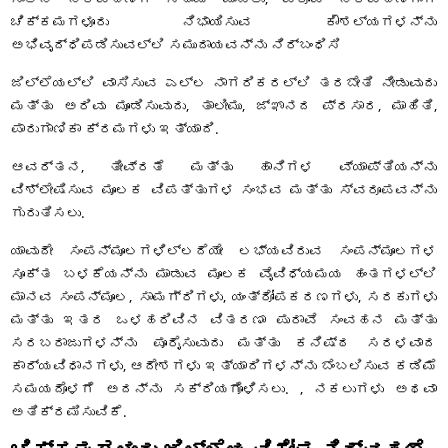
ಚಿಕ್ಕಮಗಳೂರು ನಿಭಾಯಿಸುವ ಕೌಶಲ್ಯಗಳನ್ನು
ಅಭಿವೃದ್ಧಿಪಡಿಸುವಲ್ಲಿ ಸಮುದಾಯವನ್ನು ನಿರ್ಬಂಧಿಸಿ
ಜಿಲ್ಲೆಯಲ್ಲಿ ವಾಸಿಸುವ ಎಲ್ಲ ನಾಗರಿಕರಲ್ಲಿ ತರಬೇತಿ ನೀಡುವುದು
ಮತ್ತು ಅರಿವು ಮೂಡಿಸುವುದು, ತಾಲೀಮು, ಜ್ಞಾನದ ಪ್ರಸಾರ, ಮಾಹಿತಿ,
ಪಾರುಗಾಣಿಕಾ ಕ್ರಮಗಳು ಇತ್ಯಾದಿ.
ಆವರ್ತನ, ತೀವ್ರತೆ ಮತ್ತು ಹಾನಿಗಳ ವ್ಯಾಪ್ತಿಯನ್ನು
ವಿಶ್ಲೇಷಿಸುವ ಮೂಲಕ ವಿಪತ್ತುಗಳ ಸಂಭವ ಮತ್ತು ಸ್ವರೂಪವನ್ನು
ಗುರುತಿಸಲು.
ಯಾವುದೇ ಸಂಪನ್ಮೂಲಗಳಿಲ್ಲದೆಯೇ ಲಭ್ಯವಿರುವ ಸಂಪನ್ಮೂಲಗಳ
ಸೂಕ್ತ ಬಳಕೆಯನ್ನು ಮಾಡುವ ಮೂಲಕ ವೈವಿಧ್ಯಮಯ ಹಂತಗಳಲ್ಲಿ
ಮಾನವ ಸಂಪನ್ಮೂಲ, ಸಾಮಗ್ರಿಗಳು, ಯಂತ್ರೋಪಕರಣಗಳು, ಸರಕುಗಳು
ಮತ್ತು ಇತರ ಒಳಹರಿವಿನ ವಿತರಣಾ ಪುರಾವೆ ಸಂವಹನ ಮತ್ತು
ಸರಬರಾಜುಗಳನ್ನು ಪೂರೈಸುವುದು ಮತ್ತು ಕನಿಷ್ಠ ಸರಳವಾದ
ಕಾರ್ಯವಿಧಾನಗಳು, ಆದೇಶಗಳು ಇತ್ಯಾದಿಗಳನ್ನು ಬೆಂಬಲಿಸುವ ಕಡಿಮೆ
ಸಮಯದೊಳಗೆ ಅದನ್ನು ಸಕ್ರಿಯಗೊಳಿಸಲು. , ನಕಲುಗಳು ಅಥವಾ
ಅತಿಕ್ರಮಿಸುವಿಕೆ.