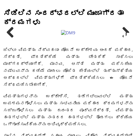
ಸಿಡಿಲಿನ ಸಂದರ್ಭದಲ್ಲಿ ಮುಂಜಾಗ್ರತಾ
ಕ್ರಮಗಳು
ಜಿಲ್ಲಾ ವಿಪತ್ತು ನಿರ್ವಹಣಾ ಯೋಜನೆ ಉದ್ದೇಶವು ಅಂದರೆ ಪರಿಹಾರ,
ಸಿದ್ಧತೆ, ಪ್ರತಿಕ್ರಿಯೆ ಮತ್ತು ಚೇತರಿಕೆ ಸಾಧಿಸಲು
ಮಾರ್ಗದರ್ಶಿಯಾಗಿದೆ. ಮಾನವ, ಆಸ್ತಿ ಮತ್ತು ಪರಿಸರೀಯ
ನಷ್ಟವನ್ನು ಕಡಿಮೆ ಮಾಡಲು ಯೋಜಿತ ರೀತಿಯಲ್ಲಿ ತುರ್ತುಸ್ಥಿತಿಯ
ಅರ್ಥದಲ್ಲಿ ವಿಪತ್ತುಗಳಿಗೆ ಪ್ರತಿಕ್ರಿಯಿಸಲು ಈ ಯೋಜನೆ
ಸಿದ್ಧಪಡಿಸಬೇಕಾಗಿದೆ.
ವಿಪತ್ತುಗಳನ್ನು ಉದ್ದೇಶಿಸಿ, ತಡೆಗಟ್ಟುವಲ್ಲಿ ಮತ್ತು
ಉಪಶಮನಗೊಳಿಸಲು ಮತ್ತು ಸಂಭವನೀಯ ಪರಿಹಾರ ಕ್ರಮಗಳನ್ನು
ಸಜ್ಜುಗೊಳಿಸಲು ಮತ್ತು ದುರಂತದ ಪೂರ್ವಸಿದ್ಧತೆ, ವಿಪತ್ತು
ಹಂತಗಳಲ್ಲಿ ಮತ್ತು ನಂತರದ ಹಂತಗಳಲ್ಲಿ ತೊಡಗಲು ಕ್ರಿಯೆಯ
ಒಗ್ಗೂಡಿಸುವಿಕೆಯನ್ನು ಅಭಿವೃದ್ಧಿಪಡಿಸಲು.
ಸಾಲಿನ ನಿರ್ವಹಣೆಗೆ ಸಹಾಯ ಮಾಡಲು, ವಿಕೋಪ ನಿರ್ವಹಣೆಗಾಗಿ