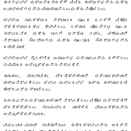
ಹಂತಗಳಲ್ಲಿ ಮಧ್ಯಸ್ಥಗಾರರಿಗೆ ವಿವಿಧ ಕಾರ್ಯಗಳನ್ನು ಮತ್ತು
ಜವಾಬ್ದಾರಿಗಳನ್ನು ವ್ಯಾಖ್ಯಾನಿಸಲು ಮತ್ತು ನಿಯೋಜಿಸಲು.
ಜಿಲ್ಲೆಯ ಸಾಮರ್ಥ್ಯದ ನಿರ್ಮಾಣದ ಮೂಲಕ ಜನರಿಗೆ ವಿಕೋಪ
ಸ್ಥಿತಿಸ್ಥಾಪಕತ್ವ ಹೆಚ್ಚಿಸಲು. ಸರಿಯಾದ ಯೋಜನೆಗಳ ಮೂಲಕ
ಸಾರ್ವಜನಿಕ ಮತ್ತು ಖಾಸಗಿ ಆಸ್ತಿಯ ನಷ್ಟ, ವಿಶೇಷವಾಗಿ
ನಿರ್ಣಾಯಕ ಸೌಲಭ್ಯಗಳು ಮತ್ತು ಮೂಲಭೂತ ಸೌಕರ್ಯಗಳನ್ನು
ಕಡಿಮೆ ಮಾಡಿ.
ಜಿಲ್ಲೆಯಲ್ಲಿ ನೈಸರ್ಗಿಕ ಅಪಾಯಗಳ ಪರಿಣಾಮವನ್ನು ತಗ್ಗಿಸಲು
ಭವಿಷ್ಯದ ಅಭಿವೃದ್ಧಿಯನ್ನು ನಿರ್ವಹಿಸಿ.
ಹುಡುಕಾಟ, ಪಾರುಗಾಣಿಕಾ, ಪ್ರತಿಕ್ರಿಯೆಯಾಗಿ ಪರಿಣಾಮಕಾರಿಯಾಗಿ
ಕಾರ್ಯನಿರ್ವಹಿಸಲು ಜಿಲ್ಲಾ ಮಟ್ಟದಲ್ಲಿ ತುರ್ತು ಕಾರ್ಯಾಚರಣೆ
ಕೇಂದ್ರವನ್ನು ಸ್ಥಾಪಿಸಲು.
ದುರಂತವನ್ನು ಪರಿಣಾಮಕಾರಿಯಾಗಿ ನಿರ್ವಹಿಸಲು ವಿಕೋಪ ಪರಿಸ್ಥಿತಿಗೆ
ಪ್ರತಿಕ್ರಿಯಿಸಲು ಗುಣಮಟ್ಟದ ಯಾಂತ್ರಿಕ ವ್ಯವಸ್ಥೆಯನ್ನು
ಅಭಿವೃದ್ಧಿಪಡಿಸುವುದು.
ವಿಫಲವಾದ-ಪುರಾವೆ ಸಾಬೀತಾಗಿರುವ ತಂತ್ರಜ್ಞಾನವನ್ನು ಆಧರಿಸಿ