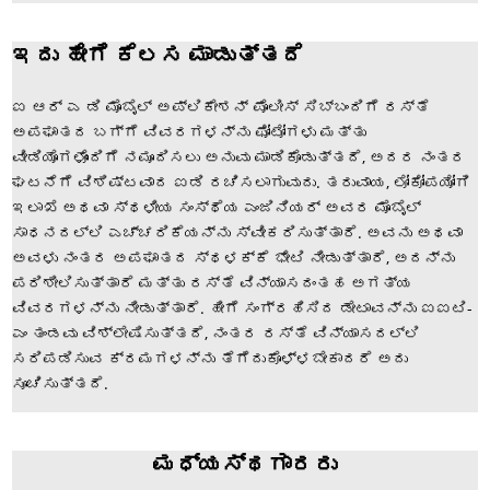
ಇದು ಹೇಗೆ ಕೆಲಸ ಮಾಡುತ್ತದೆ
ಐ ಆರ್ ಎ ಡಿ ಮೊಬೈಲ್ ಅಪ್ಲಿಕೇಶನ್ ಪೊಲೀಸ್ ಸಿಬ್ಬಂದಿಗೆ ರಸ್ತೆ
ಅಪಘಾತದ ಬಗ್ಗೆ ವಿವರಗಳನ್ನು ಫೋಟೋಗಳು ಮತ್ತು
ವೀಡಿಯೊಗಳೊಂದಿಗೆ ನಮೂದಿಸಲು ಅನುವು ಮಾಡಿಕೊಡುತ್ತದೆ, ಅದರ ನಂತರ
ಘಟನೆಗೆ ವಿಶಿಷ್ಟವಾದ ಐಡಿ ರಚಿಸಲಾಗುವುದು. ತರುವಾಯ, ಲೋಕೋಪಯೋಗಿ
ಇಲಾಖೆ ಅಥವಾ ಸ್ಥಳೀಯ ಸಂಸ್ಥೆಯ ಎಂಜಿನಿಯರ್ ಅವರ ಮೊಬೈಲ್
ಸಾಧನದಲ್ಲಿ ಎಚ್ಚರಿಕೆಯನ್ನು ಸ್ವೀಕರಿಸುತ್ತಾರೆ. ಅವನು ಅಥವಾ
ಅವಳು ನಂತರ ಅಪಘಾತದ ಸ್ಥಳಕ್ಕೆ ಭೇಟಿ ನೀಡುತ್ತಾರೆ, ಅದನ್ನು
ಪರಿಶೀಲಿಸುತ್ತಾರೆ ಮತ್ತು ರಸ್ತೆ ವಿನ್ಯಾಸದಂತಹ ಅಗತ್ಯ
ವಿವರಗಳನ್ನು ನೀಡುತ್ತಾರೆ. ಹೀಗೆ ಸಂಗ್ರಹಿಸಿದ ಡೇಟಾವನ್ನು ಐಐಟಿ-
ಎಂ ತಂಡವು ವಿಶ್ಲೇಷಿಸುತ್ತದೆ, ನಂತರ ರಸ್ತೆ ವಿನ್ಯಾಸದಲ್ಲಿ
ಸರಿಪಡಿಸುವ ಕ್ರಮಗಳನ್ನು ತೆಗೆದುಕೊಳ್ಳಬೇಕಾದರೆ ಅದು
ಸೂಚಿಸುತ್ತದೆ.
ಮಧ್ಯಸ್ಥಗಾರರು