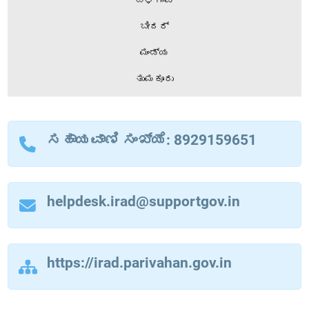
ಬೀದರ್
ಮಂಡ್ಯ
ತುಮಕೂರು
ಸಹಾಯವಾಣಿ ಸಂಖ್ಯೆ: 8929159651
helpdesk.irad@supportgov.in
https://irad.parivahan.gov.in