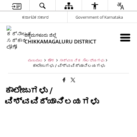
ಕರ್ನಾಟಕ ಸರ್ಕಾರ
Government of Karnataka
ಚಿಕ್ಕಮಗಳೂರು ಜಿಲ್ಲೆ
CHIKKAMAGALURU DISTRICT
ಮುಖಪುಟ
ಕೋಶ
ಸಾರ್ವಜನಿಕ ಸೌಲಭ್ಯಗಳು
ಕಾಲೇಜುಗಳು / ವಿಶ್ವವಿದ್ಯಾನಿಲಯಗಳು
ಕಾಲೇಜುಗಳು /
ವಿಶ್ವವಿದ್ಯಾನಿಲಯಗಳು