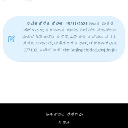
ನವೀಕರಿಸಿದ ದಿನಾಂಕ: 15/11/2021
ಪುಟದ ಮಾಹಿತಿ
ನೀಡಿದವರು: ಕರ್ನಾಟಕ ರಾಜ್ಯ ಮಾಲಿನ್ಯ ನಿಯಂತ್ರಣ
ಮಂಡಳಿ 3ನೇ ಅಡ್ಡ ರಸ್ತೆ, 4ನೇ ಹಂತ, ಕಲ್ಯಾಣ ನಗರ,
ಸಿಡಿಎ ಬಡಾವಣೆ, ಜ್ಯೋತಿನಗರ ಅಂಚೆ, ಚಿಕ್ಕಮಗಳೂರು
577102. ಇಮೇಲ್ ಐಡಿ: ckm[at]kspcb[dot]gov[dot]in
ಅಂತರ್ಜಾಲ ನೀತಿಗಳು
ಸಹಾಯ